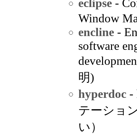
eclipse
- C
Window Ma
encline
- En
software eng
develo
明)
hyperdoc
-
テーショ
い）