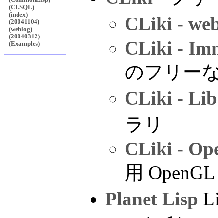
(CLSQL)
(index)
CLiki - we
(20041104)
(weblog)
(20040312)
CLiki - Im
(Examples)
のフリー
CLiki - Li
ラリ
CLiki - Op
用 Open
Planet Lisp
L