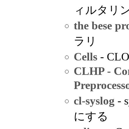
ィルタリ
the bese pr
ラリ
Cells
- C
CLHP - Co
Preprocess
cl-syslog
-
にする