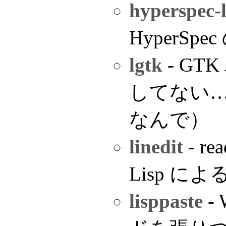
hyperspec-
HyperSpe
lgtk
- G
してない… 
なんで）
linedit
- r
Lisp に
lisppaste
- 