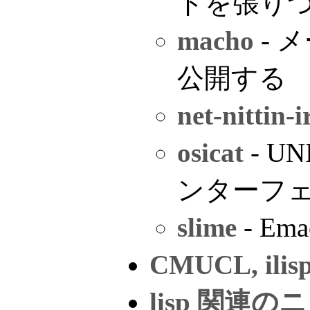
ドを張り
macho
- 
公開する
net-nittin-i
osicat
- 
ンターフ
slime
- Em
CMUCL, ilisp
lisp 関