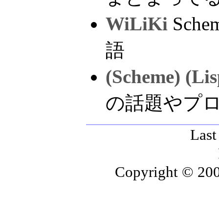
WiLiKi
Sch
語
(Scheme) (Lis
の話題やプロ
Last
Copyright © 200