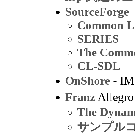
SourceForge
Common Li
SERIES
The Commo
CL-SDL
OnShore
- I
Franz
Alleg
The Dynami
サンプル