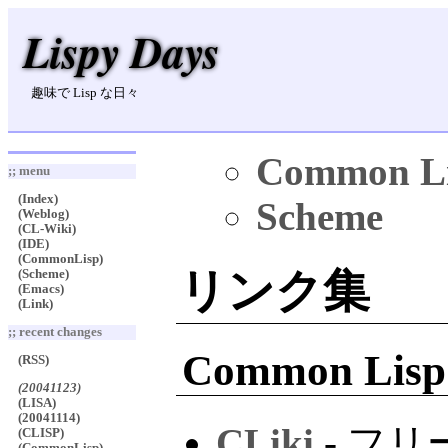
Lispy Days
趣味で Lisp な日々
Common L
;; menu
(Index)
Scheme
(Weblog)
(CL-Wiki)
(IDE)
(CommonLisp)
リンク集
(Scheme)
(Emacs)
(Link)
;; recent changes
Common Lisp
(RSS)
(20041123)
(LISA)
(20041114)
CLiki
- フ
(CLISP)
(CommonLisp)