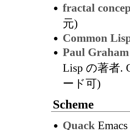
fractal conce
元)
Common Lisp 
Paul Graham
Lisp の著者.
ード可)
Scheme
Quack
Emac